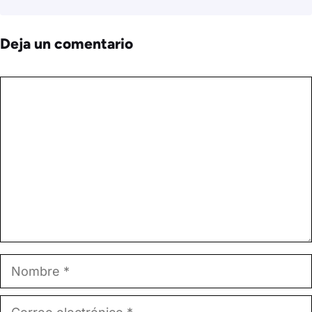
Deja un comentario
Comentario
Nombre
Correo