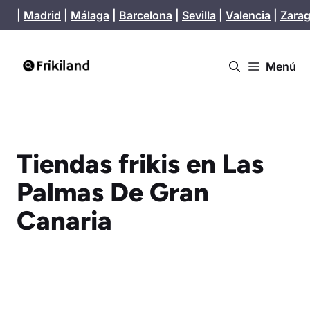
Saltar
|
Madrid
|
Málaga
|
Barcelona
|
Sevilla
|
Valencia
|
Zara
al
contenido
Menú
Tiendas frikis en Las
Palmas De Gran
Canaria