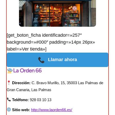
[get_boton_ficha identificador=»257″
background=»#000″ padding=»14px 26px»
label=»Ver tienda»]
Llamar ahora
La Orden 66
Dirección:
C. Bravo Murillo, 15, 35003 Las Palmas de
Gran Canaria, Las Palmas
Teléfono:
928 03 10 13
Sitio web:
http://www.laorden66.es/