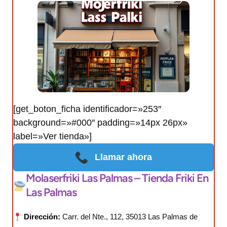
[get_boton_ficha identificador=»253″
background=»#000″ padding=»14px 26px»
label=»Ver tienda»]
Llamar ahora
Molaserfriki Las Palmas – Tienda Friki En
Las Palmas
Dirección:
Carr. del Nte., 112, 35013 Las Palmas de