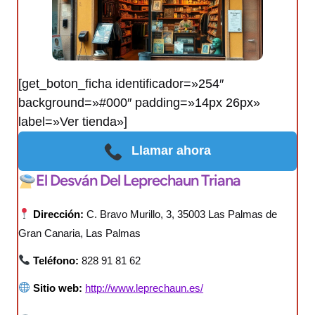
[get_boton_ficha identificador=»254″
background=»#000″ padding=»14px 26px»
label=»Ver tienda»]
Llamar ahora
El Desván Del Leprechaun Triana
Dirección:
C. Bravo Murillo, 3, 35003 Las Palmas de
Gran Canaria, Las Palmas
Teléfono:
828 91 81 62
Sitio web:
http://www.leprechaun.es/