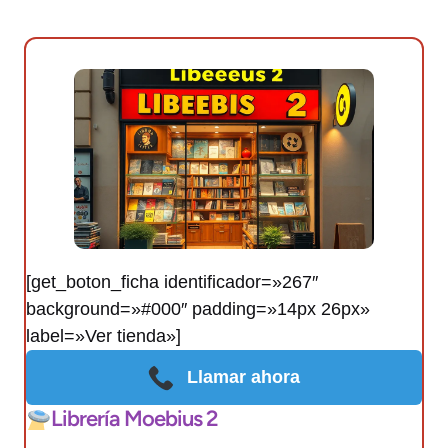
[get_boton_ficha identificador=»267″
background=»#000″ padding=»14px 26px»
label=»Ver tienda»]
Llamar ahora
Librería Moebius 2