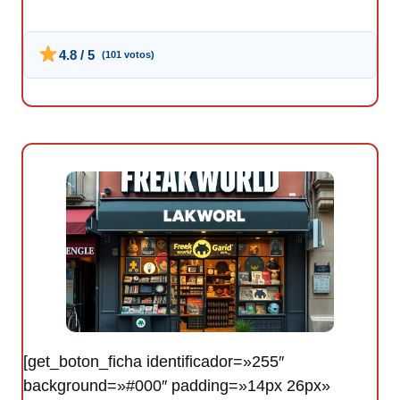
4.8 / 5
(101 votos)
[get_boton_ficha identificador=»255″
background=»#000″ padding=»14px 26px»