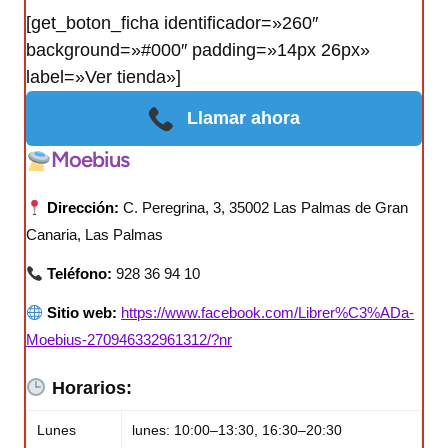
[get_boton_ficha identificador=»260″
background=»#000″ padding=»14px 26px»
label=»Ver tienda»]
Llamar ahora
Moebius
Dirección:
C. Peregrina, 3, 35002 Las Palmas de Gran
Canaria, Las Palmas
Teléfono:
928 36 94 10
Sitio web:
https://www.facebook.com/Librer%C3%ADa-
Moebius-270946332961312/?nr
Horarios:
Lunes
lunes: 10:00–13:30, 16:30–20:30