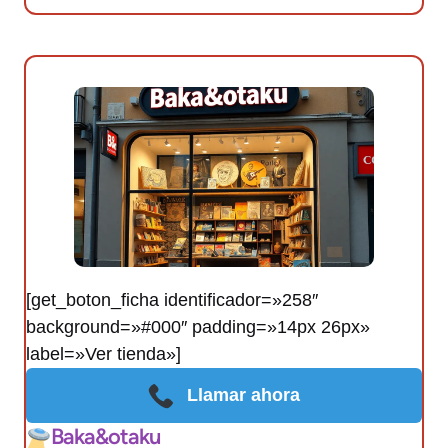
[get_boton_ficha identificador=»258″
background=»#000″ padding=»14px 26px»
label=»Ver tienda»]
Llamar ahora
Baka&otaku