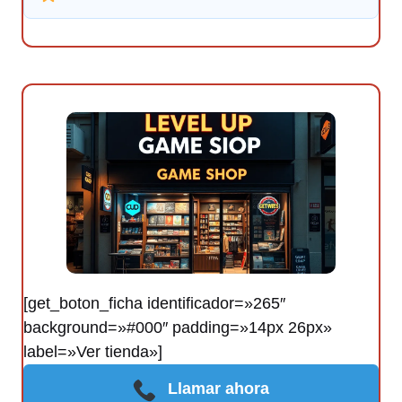
[get_boton_ficha identificador=»265″
background=»#000″ padding=»14px 26px»
label=»Ver tienda»]
Llamar ahora