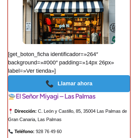
[get_boton_ficha identificador=»264″
background=»#000″ padding=»14px 26px»
label=»Ver tienda»]
Llamar ahora
El Señor Miyagi – Las Palmas
Dirección:
C. León y Castillo, 85, 35004 Las Palmas de
Gran Canaria, Las Palmas
Teléfono:
928 76 49 60