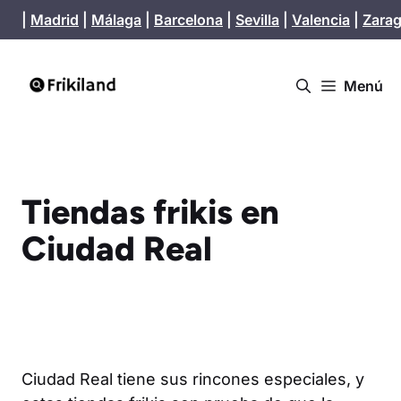
Saltar
|
Madrid
|
Málaga
|
Barcelona
|
Sevilla
|
Valencia
|
Zara
al
contenido
Menú
Tiendas frikis en
Ciudad Real
Ciudad Real tiene sus rincones especiales, y