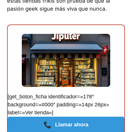
estas tiendas frikis son prueba de que la
pasión geek sigue más viva que nunca.
[get_boton_ficha identificador=»178″
background=»#000″ padding=»14px 26px»
label=»Ver tienda»]
Llamar ahora