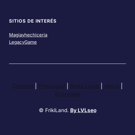
SITIOS DE INTERÉS
Magiayhechiceria
LegacyGame
Cookies
|
Privacidad
|
Aviso Legal
|
About
|
Anúnciate
© FrikiLand.
By LVLseo