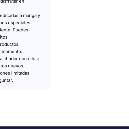
disfrutar en
dedicadas a manga y
nes especiales.
biente. Puedes
itos.
roductos
el momento.
 charlar con ellos;
ctos nuevos.
ones limitadas.
guntar.