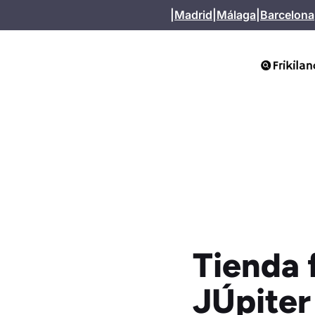
Saltar
|
Madrid
|
Málaga
|
Barcelona
al
contenido
Tienda 
JÚpiter