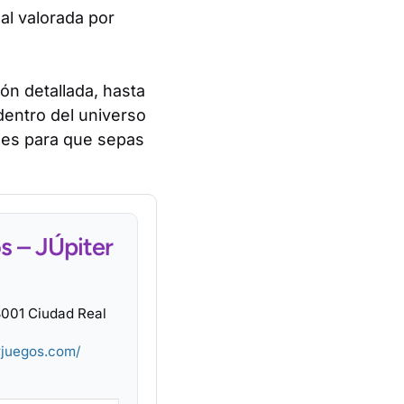
al valorada por
.
ión detallada, hasta
 dentro del universo
les para que sepas
s – JÚpiter
13001 Ciudad Real
rjuegos.com/