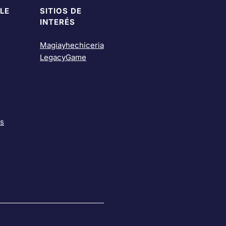
LE
SITIOS DE
INTERÉS
Magiayhechiceria
LegacyGame
as