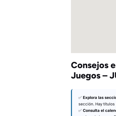
Consejos e
Juegos – J
✅
Explora las secc
sección. Hay título
✅
Consulta el calen