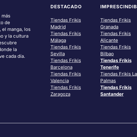
DESTACADO
IMPRESCINDIB
i más
Tiendas Frikis
Tiendas Frikis
to de
Madrid
Granada
, el manga, los
Tiendas Frikis
Tiendas Frikis
o y la cultura
Málaga
Alicante
Descubre
Tiendas Frikis
Tiendas Frikis
donde la
Sevilla
Bilbao
ve cada día.
Tiendas Frikis
Tiendas Frikis
Barcelona
Tenerife
Tiendas Frikis
Tiendas Frikis L
Valencia
Palmas
Tiendas Frikis
Tiendas Frikis
Zaragoza
Santander