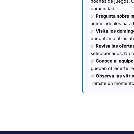
noches de juegos. C
comunidad.
✅
Pregunta sobre p
anime, ideales para
✅
Visita los doming
encontrar a otros af
✅
Revisa las oferta
seleccionados. No t
✅
Conoce al equipo
pueden ofrecerte re
✅
Observa las vitri
Tómate un momento pa