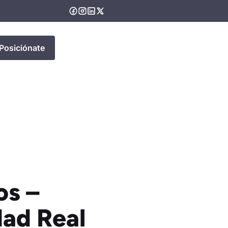
Posiciónate
os –
dad Real