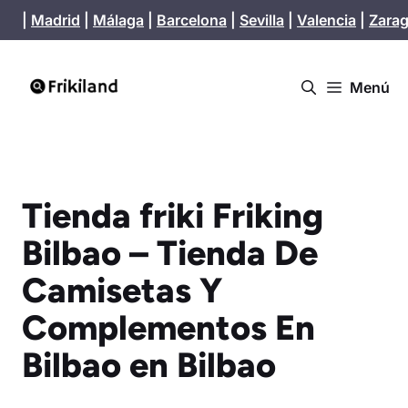
Saltar
|
Madrid
|
Málaga
|
Barcelona
|
Sevilla
|
Valencia
|
Zara
al
contenido
Menú
Tienda friki Friking
Bilbao – Tienda De
Camisetas Y
Complementos En
Bilbao en Bilbao