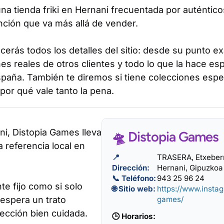
na tienda friki en Hernani frecuentada por auténtico
ción que va más allá de vender.
erás todos los detalles del sitio: desde su punto e
es reales de otros clientes y todo lo que la hace esp
paña. También te diremos si tiene colecciones espe
or qué vale tanto la pena.
i, Distopia Games lleva
🛸 Distopia Games
 referencia local en
📍
TRASERA, Etxeberr
Dirección:
Hernani, Gipuzkoa
📞 Teléfono:
943 25 96 24
nte fijo como si solo
🌐 Sitio web:
https://www.insta
 espera un trato
games/
ección bien cuidada.
🕒 Horarios: