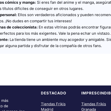
los cómics y manga:
Si eres fan del anime y el manga, asegúrat
 títulos difíciles de conseguir en otros lugares.
 personal:
Ellos son verdaderos aficionados y pueden recomen
s. ¡No dudes en compartir tus intereses!
inas de coleccionista:
En estas vitrinas podrás encontrar figuras
rfectos para los más exigentes. Vale la pena echar un vistazo.
ente:
La tienda tiene un ambiente muy acogedor y amigable. Sié
gar alguna partida y disfrutar de la compañía de otros fans.
DESTACADO
IMPRESCINDIB
i más
Tiendas Frikis
Tiendas Frikis
to de
Madrid
Granada