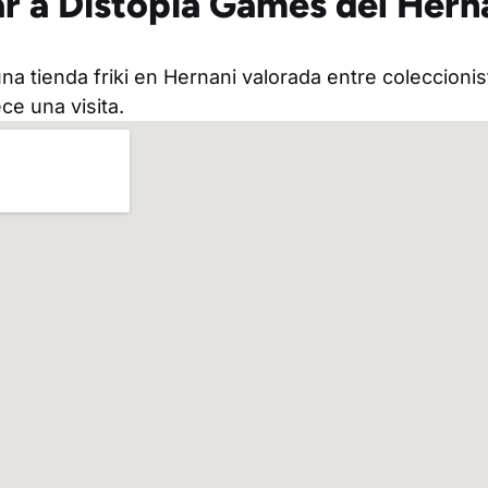
r a Distopia Games del Hern
a tienda friki en Hernani valorada entre coleccionist
ce una visita.