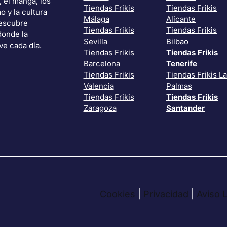
, el manga, los
Tiendas Frikis
Tiendas Frikis
o y la cultura
Málaga
Alicante
Descubre
Tiendas Frikis
Tiendas Frikis
donde la
Sevilla
Bilbao
ve cada día.
Tiendas Frikis
Tiendas Frikis
Barcelona
Tenerife
Tiendas Frikis
Tiendas Frikis L
Valencia
Palmas
Tiendas Frikis
Tiendas Frikis
Zaragoza
Santander
Cookies
|
Privacidad
|
Aviso 