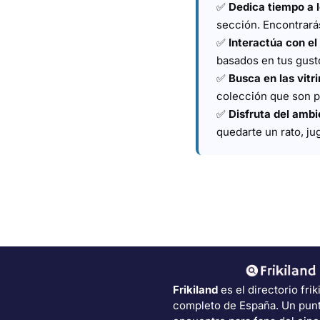
✅
Dedica tiempo a 
sección. Encontrarás
✅
Interactúa con el
basados en tus gusto
✅
Busca en las vitr
colección que son pe
✅
Disfruta del ambi
quedarte un rato, ju
Frikiland
es el directorio frik
completo de España. Un pun