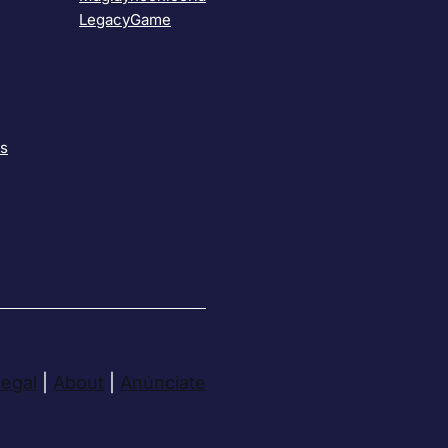
LegacyGame
as
Legal
|
About
|
Anúnciate