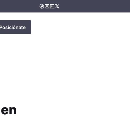
Posiciónate
 en