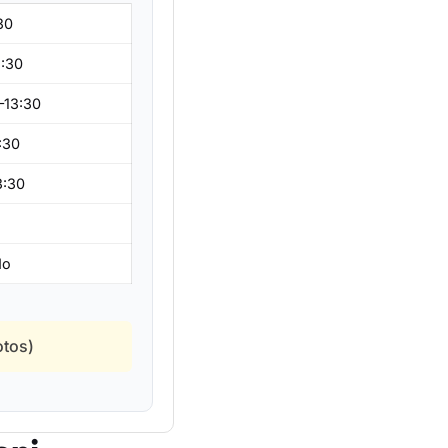
30
3:30
–13:30
:30
3:30
o
do
otos)