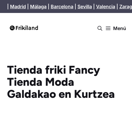
Saltar
|
Madrid
|
Málaga
|
Barcelona
|
Sevilla
|
Valencia
|
Zara
al
contenido
Menú
Tienda friki Fancy
Tienda Moda
Galdakao en Kurtzea