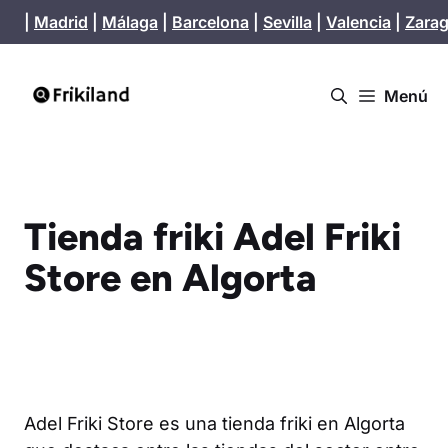
Saltar
|
Madrid
|
Málaga
|
Barcelona
|
Sevilla
|
Valencia
|
Zara
al
contenido
Menú
Tienda friki Adel Friki
Store en Algorta
Adel Friki Store es una tienda friki en Algorta