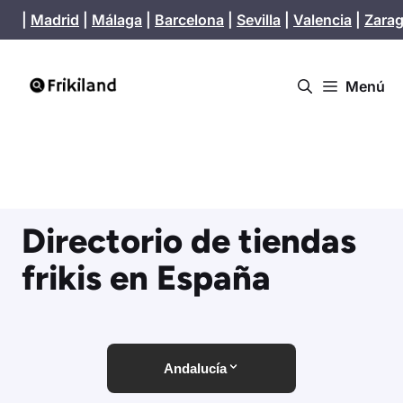
Saltar
|
Madrid
|
Málaga
|
Barcelona
|
Sevilla
|
Valencia
|
Zara
al
contenido
Menú
Directorio de tiendas
frikis en España
Andalucía