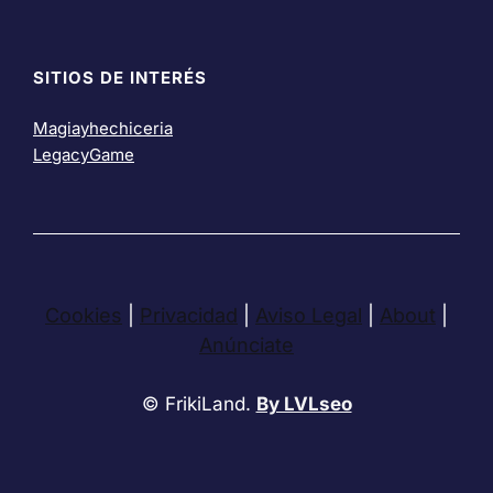
SITIOS DE INTERÉS
Magiayhechiceria
LegacyGame
Cookies
|
Privacidad
|
Aviso Legal
|
About
|
Anúnciate
© FrikiLand.
By LVLseo