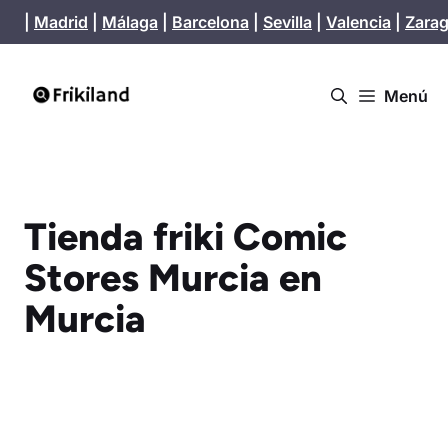
Saltar
|
Madrid
|
Málaga
|
Barcelona
|
Sevilla
|
Valencia
|
Zara
al
contenido
Menú
Tienda friki Comic
Stores Murcia en
Murcia