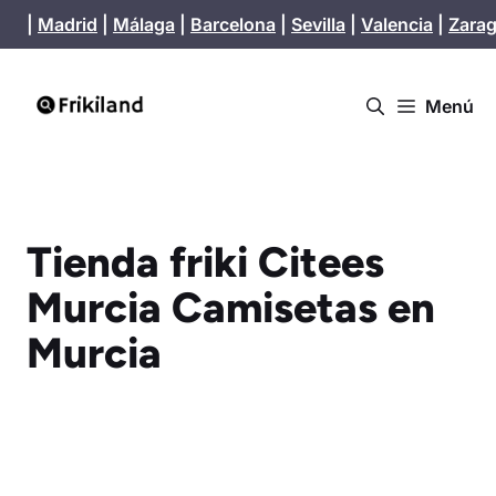
Saltar
|
Madrid
|
Málaga
|
Barcelona
|
Sevilla
|
Valencia
|
Zara
al
contenido
Menú
Tienda friki Citees
Murcia Camisetas en
Murcia