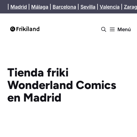
Saltar
|
Madrid
|
Málaga
|
Barcelona
|
Sevilla
|
Valencia
|
Zara
al
contenido
Menú
Tienda friki
Wonderland Comics
en Madrid