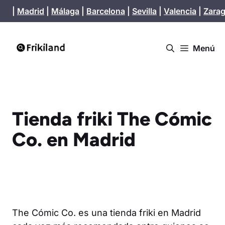
Saltar
|
Madrid
|
Málaga
|
Barcelona
|
Sevilla
|
Valencia
|
Zara
al
contenido
Menú
Tienda friki The Cómic
Co. en Madrid
The Cómic Co. es una tienda friki en Madrid