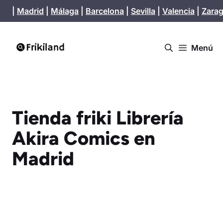
Saltar
|
Madrid
|
Málaga
|
Barcelona
|
Sevilla
|
Valencia
|
Zara
al
contenido
Menú
Tienda friki Librería
Akira Comics en
Madrid