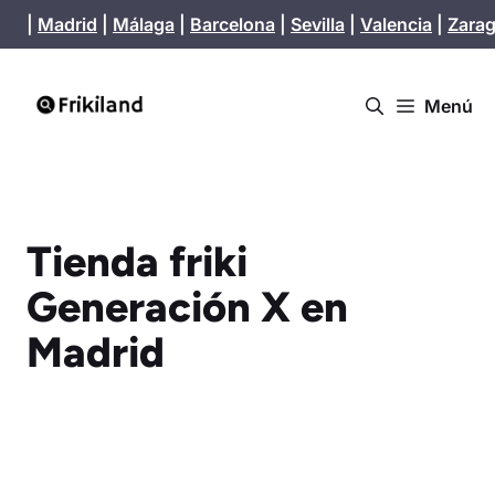
Saltar
|
Madrid
|
Málaga
|
Barcelona
|
Sevilla
|
Valencia
|
Zara
al
contenido
Menú
Tienda friki
Generación X en
Madrid