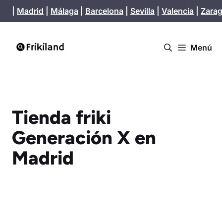
Saltar
|
Madrid
|
Málaga
|
Barcelona
|
Sevilla
|
Valencia
|
Zara
al
contenido
Menú
Tienda friki
Generación X en
Madrid