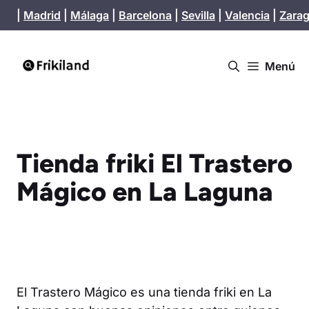
Saltar
|
Madrid
|
Málaga
|
Barcelona
|
Sevilla
|
Valencia
|
Zara
al
contenido
Menú
Tienda friki El Trastero
Mágico en La Laguna
El Trastero Mágico es una tienda friki en La