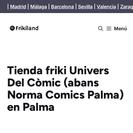
Saltar
|
Madrid
|
Málaga
|
Barcelona
|
Sevilla
|
Valencia
|
Zara
al
contenido
Menú
Tienda friki Univers
Del Còmic (abans
Norma Comics Palma)
en Palma