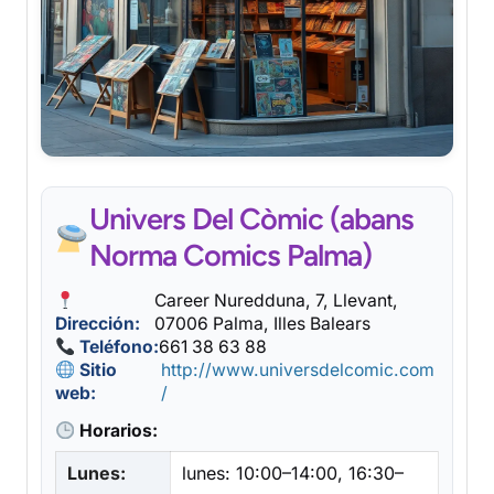
Univers Del Còmic (abans
Norma Comics Palma)
Career Nuredduna, 7, Llevant,
Dirección:
07006 Palma, Illes Balears
Teléfono:
661 38 63 88
Sitio
http://www.universdelcomic.com
web:
/
Horarios:
Lunes:
lunes: 10:00–14:00, 16:30–