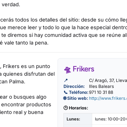
e verdad.
erás todos los detalles del sitio: desde su cómo lle
ue merece leer y todo lo que la hace especial dentr
te diremos si hay comunidad activa que se reúne al
 vale tanto la pena.
 Frikers es un punto
🛸 Frikers
 quienes disfrutan del
📍
C/ Aragó, 37, Llev
can Palma.
Dirección:
Illes Balears
📞 Teléfono:
971 10 31 88
sear o busques algo
🌐 Sitio web:
http://www.frikers.
 encontrar productos
🕒 Horarios:
ento real y buena
Lunes:
lunes: 10:00–20