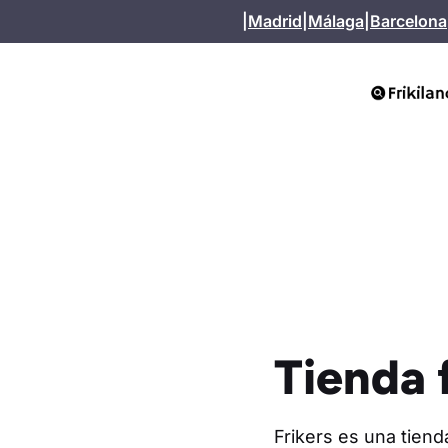
Saltar
|
Madrid
|
Málaga
|
Barcelona
al
contenido
Tienda f
Frikers es una tiend