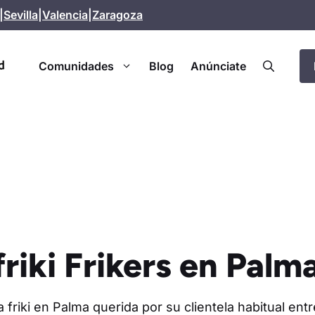
|
Sevilla
|
Valencia
|
Zaragoza
Comunidades
Blog
Anúnciate
riki Frikers en Palm
a friki en Palma querida por su clientela habitual ent