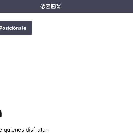
Posiciónate
a
re quienes disfrutan