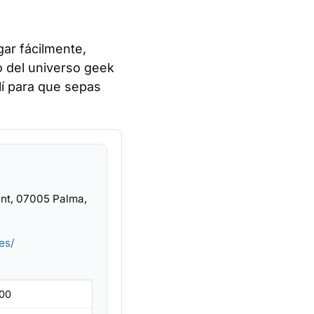
gar fácilmente,
o del universo geek
lí para que sepas
ant, 07005 Palma,
es/
:00