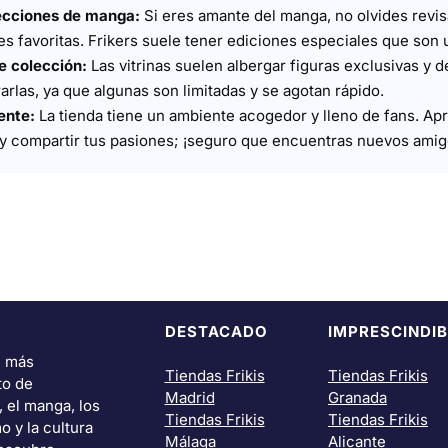
ecciones de manga:
Si eres amante del manga, no olvides revisa
es favoritas. Frikers suele tener ediciones especiales que son
de colección:
Las vitrinas suelen albergar figuras exclusivas y 
arlas, ya que algunas son limitadas y se agotan rápido.
ente:
La tienda tiene un ambiente acogedor y lleno de fans. Ap
s y compartir tus pasiones; ¡seguro que encuentras nuevos amig
DESTACADO
IMPRESCINDIB
i más
Tiendas Frikis
Tiendas Frikis
to de
Madrid
Granada
, el manga, los
Tiendas Frikis
Tiendas Frikis
o y la cultura
Málaga
Alicante