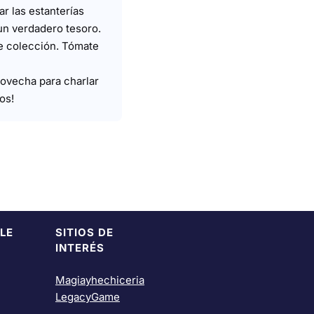
r las estanterías
 un verdadero tesoro.
de colección. Tómate
rovecha para charlar
os!
LE
SITIOS DE
INTERÉS
Magiayhechiceria
LegacyGame