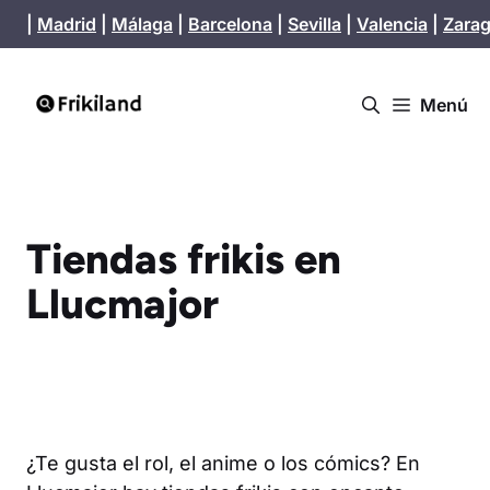
Saltar
|
Madrid
|
Málaga
|
Barcelona
|
Sevilla
|
Valencia
|
Zara
al
contenido
Menú
Tiendas frikis en
Llucmajor
¿Te gusta el rol, el anime o los cómics? En