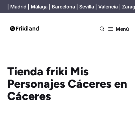
Saltar
|
Madrid
|
Málaga
|
Barcelona
|
Sevilla
|
Valencia
|
Zara
al
contenido
Menú
Tienda friki Mis
Personajes Cáceres en
Cáceres