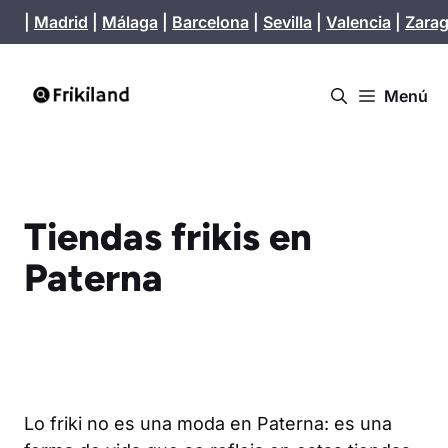
Saltar
|
Madrid
|
Málaga
|
Barcelona
|
Sevilla
|
Valencia
|
Zara
al
contenido
Menú
Tiendas frikis en
Paterna
Lo friki no es una moda en Paterna: es una