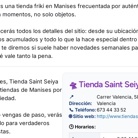
s una tienda friki en Manises frecuentada por autén
 momentos, no solo objetos.
erás todos los detalles del sitio: desde su ubicació
os acumulados y todo lo que la hace especial dentro
 te diremos si suele haber novedades semanales p
 vale tanto la pena.
s, Tienda Saint Seiya
🛸 Tienda Saint Sei
 tiendas de Manises por
📍
Carrer Valencia, 
iedad.
Dirección:
Valencia
📞 Teléfono:
673 44 33 52
o vengas de paso, verás
🌐 Sitio web:
http://www.tienda
do para verdaderos
🕒 Horarios:
stas.