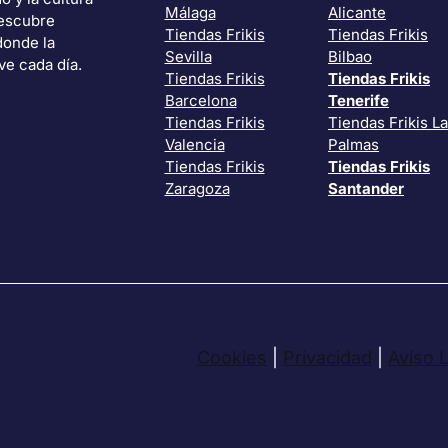
Málaga
Alicante
Descubre
Tiendas Frikis
Tiendas Frikis
donde la
Sevilla
Bilbao
ve cada día.
Tiendas Frikis
Tiendas Frikis
Barcelona
Tenerife
Tiendas Frikis
Tiendas Frikis L
Valencia
Palmas
Tiendas Frikis
Tiendas Frikis
Zaragoza
Santander
Cookies
|
Privacidad
|
Aviso 