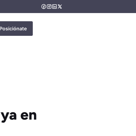
Posiciónate
iya en