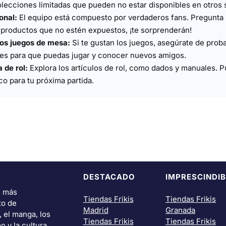
colecciones limitadas que pueden no estar disponibles en otros s
onal:
El equipo está compuesto por verdaderos fans. Pregunta
roductos que no estén expuestos, ¡te sorprenderán!
los juegos de mesa:
Si te gustan los juegos, asegúrate de pro
es para que puedas jugar y conocer nuevos amigos.
 de rol:
Explora los artículos de rol, como dados y manuales. 
o para tu próxima partida.
DESTACADO
IMPRESCINDIB
i más
Tiendas Frikis
Tiendas Frikis
to de
Madrid
Granada
, el manga, los
Tiendas Frikis
Tiendas Frikis
o y la cultura