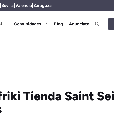
|
Sevilla
|
Valencia
|
Zaragoza
Comunidades
Blog
Anúnciate
friki Tienda Saint Se
s