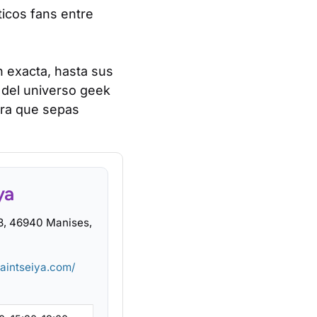
ticos fans entre
n exacta, hasta sus
 del universo geek
ara que sepas
ya
58, 46940 Manises,
saintseiya.com/