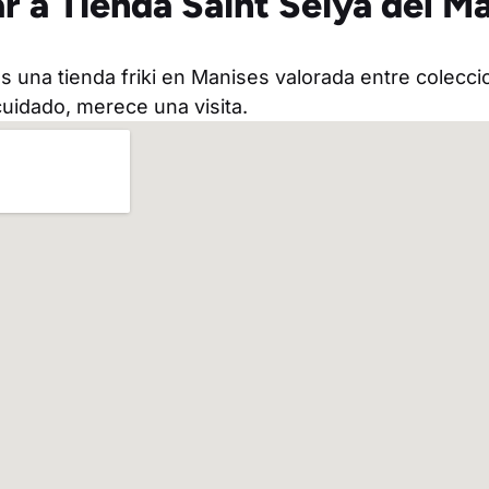
r a Tienda Saint Seiya del M
s una tienda friki en Manises valorada entre colecci
 cuidado, merece una visita.