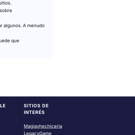
itios.
 sobre
bar algunos. A menudo
Puede que
LE
SITIOS DE
INTERÉS
Magiayhechiceria
LegacyGame