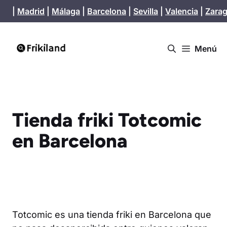
Saltar
|
Madrid
|
Málaga
|
Barcelona
|
Sevilla
|
Valencia
|
Zara
al
contenido
Menú
Tienda friki Totcomic
en Barcelona
Totcomic es una tienda friki en Barcelona que