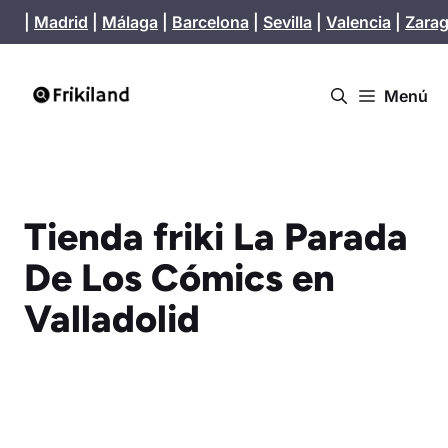
Saltar
|
Madrid
|
Málaga
|
Barcelona
|
Sevilla
|
Valencia
|
Zara
al
contenido
Menú
Tienda friki La Parada
De Los Cómics en
Valladolid