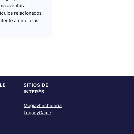
ima aventura!
ículos relacionados
tente atento a las
LE
SITIOS DE
INTERÉS
Magiayhechiceria
LegacyGame