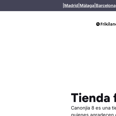
Saltar
|
Madrid
|
Málaga
|
Barcelona
al
contenido
Tienda 
Canonjia 8 es una t
quienes agradecen c