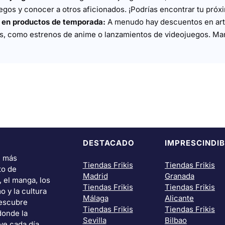
egos y conocer a otros aficionados. ¡Podrías encontrar tu próx
s en productos de temporada:
A menudo hay descuentos en art
s, como estrenos de anime o lanzamientos de videojuegos. Man
DESTACADO
IMPRESCINDIB
i más
Tiendas Frikis
Tiendas Frikis
to de
Madrid
Granada
, el manga, los
Tiendas Frikis
Tiendas Frikis
o y la cultura
Málaga
Alicante
Descubre
Tiendas Frikis
Tiendas Frikis
donde la
Sevilla
Bilbao
ve cada día.