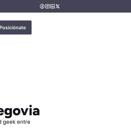
Posiciónate
Segovia
d geek entre