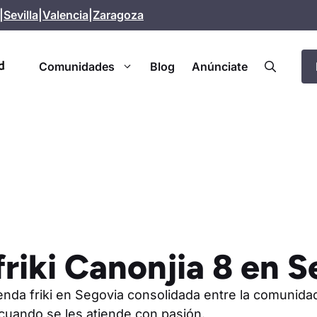
|
Sevilla
|
Valencia
|
Zaragoza
Comunidades
Blog
Anúnciate
friki Canonjia 8 en 
ienda friki en Segovia consolidada entre la comunida
uando se les atiende con pasión.