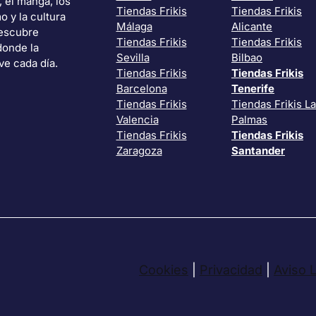
, el manga, los
Tiendas Frikis
Tiendas Frikis
o y la cultura
Málaga
Alicante
Descubre
Tiendas Frikis
Tiendas Frikis
donde la
Sevilla
Bilbao
ve cada día.
Tiendas Frikis
Tiendas Frikis
Barcelona
Tenerife
Tiendas Frikis
Tiendas Frikis L
Valencia
Palmas
Tiendas Frikis
Tiendas Frikis
Zaragoza
Santander
Cookies
|
Privacidad
|
Aviso 