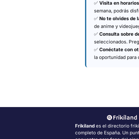
✅
Visita en horario
semana, podrás disfr
✅
No te olvides de 
de anime y videojueg
✅
Consulta sobre d
seleccionados. Pregu
✅
Conéctate con ot
la oportunidad para 
Frikiland
es el directorio frik
completo de España. Un pun