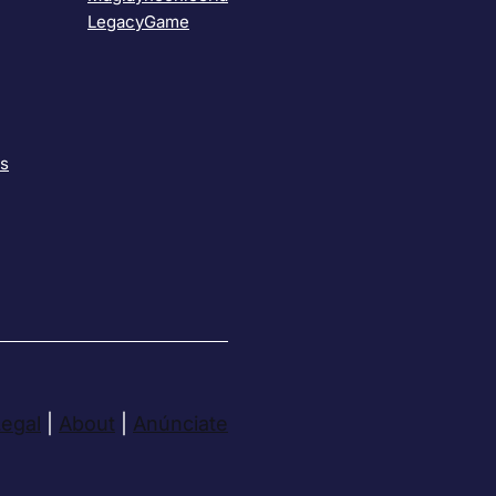
LegacyGame
as
Legal
|
About
|
Anúnciate