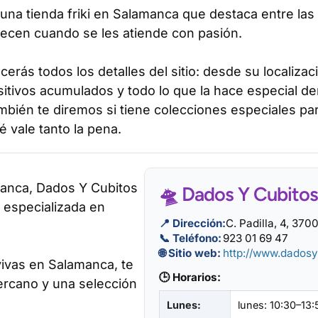
una tienda friki en Salamanca que destaca entre las 
ecen cuando se les atiende con pasión.
erás todos los detalles del sitio: desde su localizac
itivos acumulados y todo lo que la hace especial de
bién te diremos si tiene colecciones especiales pa
 vale tanto la pena.
anca, Dados Y Cubitos
🛸 Dados Y Cubitos
i especializada en
📍 Dirección:
C. Padilla, 4, 37
📞 Teléfono:
923 01 69 47
🌐 Sitio web:
http://www.dadosy
 vivas en Salamanca, te
🕒 Horarios:
ercano y una selección
Lunes:
lunes: 10:30–13: