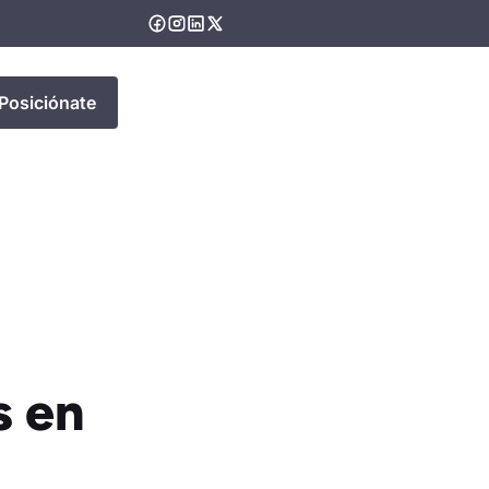
Posiciónate
s en