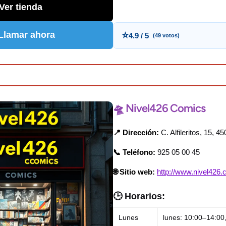
Ver tienda
 Llamar ahora
⭐
4.9 / 5
(49 votos)
🛸 Nivel426 Comics
📍 Dirección:
C. Alfileritos, 15, 4
📞 Teléfono:
925 05 00 45
🌐 Sitio web:
http://www.nivel426.
🕒 Horarios:
Lunes
lunes: 10:00–14:00