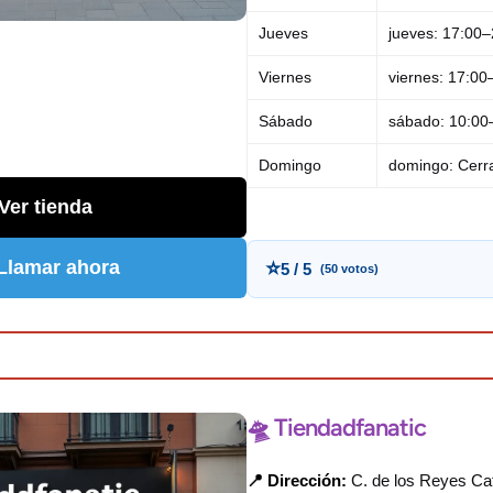
Jueves
jueves: 17:00
Viernes
viernes: 17:00
Sábado
sábado: 10:00
Domingo
domingo: Cerr
Ver tienda
 Llamar ahora
⭐
5 / 5
(50 votos)
🛸 Tiendadfanatic
📍 Dirección:
C. de los Reyes Cat