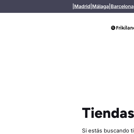
Saltar
|
Madrid
|
Málaga
|
Barcelona
al
contenido
Tiendas
Si estás buscando t