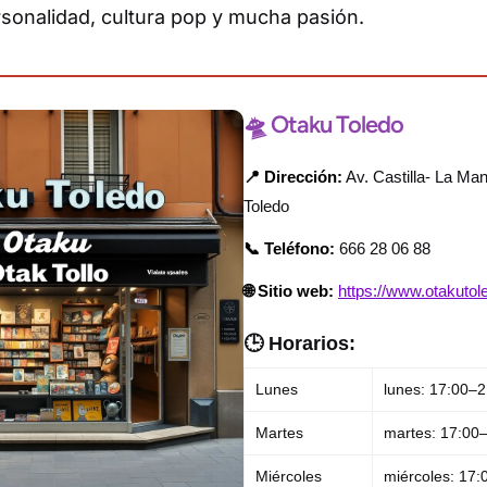
rsonalidad, cultura pop y mucha pasión.
🛸 Otaku Toledo
📍 Dirección:
Av. Castilla- La Ma
Toledo
📞 Teléfono:
666 28 06 88
🌐 Sitio web:
https://www.otakuto
🕒 Horarios:
Lunes
lunes: 17:00–2
Martes
martes: 17:00
Miércoles
miércoles: 17: