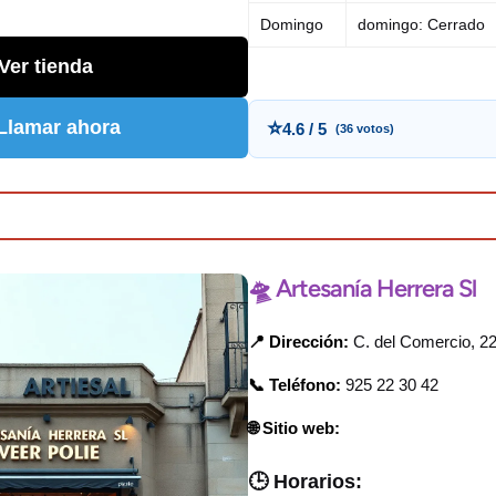
Domingo
domingo: Cerrado
Ver tienda
 Llamar ahora
⭐
4.6 / 5
(36 votos)
🛸 Artesanía Herrera Sl
📍 Dirección:
C. del Comercio, 22
📞 Teléfono:
925 22 30 42
🌐 Sitio web:
🕒 Horarios: