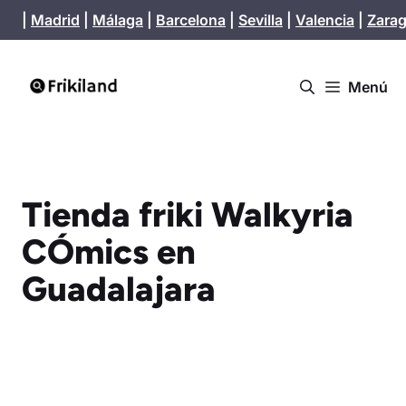
Saltar
|
Madrid
|
Málaga
|
Barcelona
|
Sevilla
|
Valencia
|
Zara
al
contenido
Menú
Tienda friki Walkyria
CÓmics en
Guadalajara