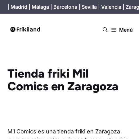
Saltar
|
Madrid
|
Málaga
|
Barcelona
|
Sevilla
|
Valencia
|
Zara
al
contenido
Menú
Tienda friki Mil
Comics en Zaragoza
Mil Comics es una tienda friki en Zaragoza