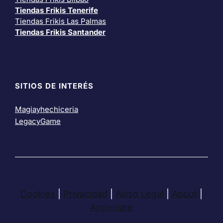
Tiendas Frikis Tenerife
Tiendas Frikis Las Palmas
Tiendas Frikis Santander
SITIOS DE INTERÉS
Magiayhechiceria
LegacyGame
Cookies
|
Privacidad
|
Aviso Legal
|
About
|
Anúnciate