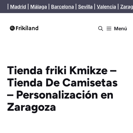
Saltar
|
Madrid
|
Málaga
|
Barcelona
|
Sevilla
|
Valencia
|
Zara
al
contenido
Menú
Tienda friki Kmikze –
Tienda De Camisetas
– Personalización en
Zaragoza