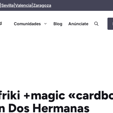
|
Sevilla
|
Valencia
|
Zaragoza
Comunidades
Blog
Anúnciate
friki +magic «cardb
en Dos Hermanas