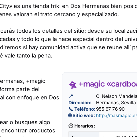
ity» es una tienda friki en Dos Hermanas bien posi
nes valoran el trato cercano y especializado.
erás todos los detalles del sitio: desde su localizac
cadas y todo lo que la hace especial dentro del uni
diremos si hay comunidad activa que se reúne allí 
 vale tanto la pena.
Hermanas, +magic
🛸 +magic «cardbo
forma parte del
📍
C. Nelson Mandela
cal con enfoque en Dos
Dirección:
Hermanas, Sevilla
📞 Teléfono:
955 67 76 90
🌐 Sitio web:
http://masmagic.e
sear o busques algo
🕒 Horarios:
 encontrar productos