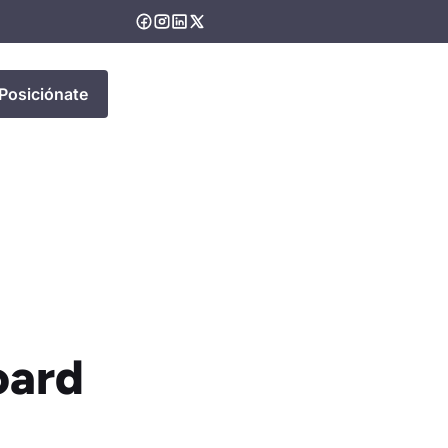
Posiciónate
oard