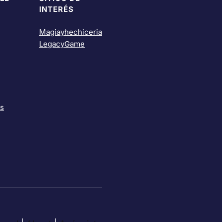
INTERÉS
Magiayhechiceria
LegacyGame
as