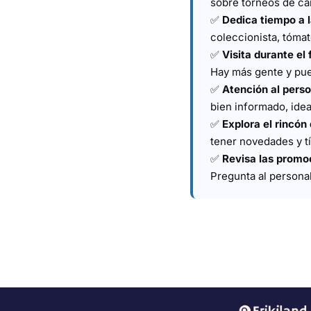
sobre torneos de car
✅
Dedica tiempo a l
coleccionista, tómat
✅
Visita durante el
Hay más gente y pue
✅
Atención al perso
bien informado, ide
✅
Explora el rincón
tener novedades y tí
✅
Revisa las promo
Pregunta al persona