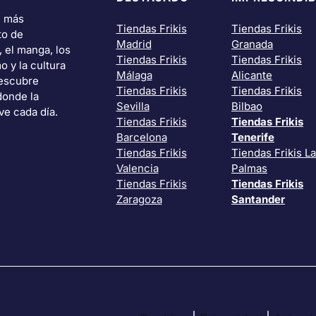
i más
Tiendas Frikis
Tiendas Frikis
to de
Madrid
Granada
, el manga, los
Tiendas Frikis
Tiendas Frikis
o y la cultura
Málaga
Alicante
Descubre
Tiendas Frikis
Tiendas Frikis
donde la
Sevilla
Bilbao
ve cada día.
Tiendas Frikis
Tiendas Frikis
Barcelona
Tenerife
Tiendas Frikis
Tiendas Frikis L
Valencia
Palmas
Tiendas Frikis
Tiendas Frikis
Zaragoza
Santander