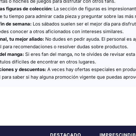
tas o noches de juegos para disfrutar con otros fans.
as figuras de colección:
La sección de figuras es impresionant
e tu tiempo para admirar cada pieza y preguntar sobre las más 
 fin de semana:
Los sábados suelen ser el mejor día para disfru
des conocer a otros aficionados con intereses similares.
nal, tu mejor aliado:
No dudes en pedir ayuda. El personal es a
al para recomendaciones o resolver dudas sobre productos.
 del manga:
Si eres fan del manga, no te olvides de revisar est
tulos difíciles de encontrar en otros lugares.
ciones y descuentos:
A veces hay ofertas especiales en produ
l para saber si hay alguna promoción vigente que puedas aprov
DESTACADO
IMPRESCINDIB