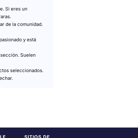
e. Si eres un
raras.
tar de la comunidad.
pasionado y está
a sección. Suelen
ctos seleccionados.
echar.
LE
SITIOS DE