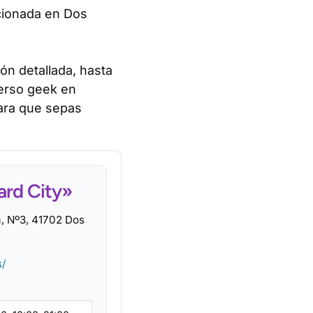
cionada en Dos
ión detallada, hasta
verso geek en
para que sepas
ard City»
, Nº3, 41702 Dos
s/