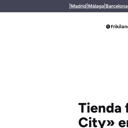
Saltar
|
Madrid
|
Málaga
|
Barcelona
al
contenido
Tienda 
City» 