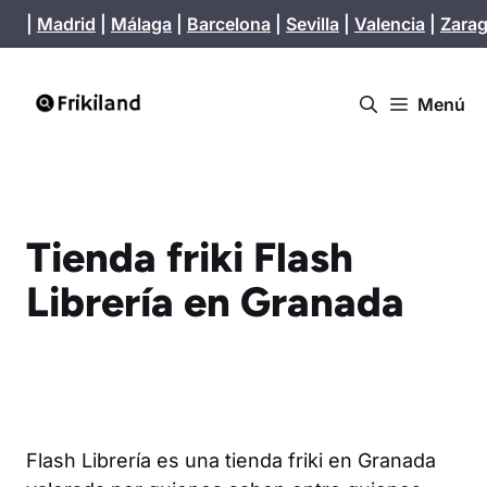
Saltar
|
Madrid
|
Málaga
|
Barcelona
|
Sevilla
|
Valencia
|
Zara
al
contenido
Menú
Tienda friki Flash
Librería en Granada
Flash Librería es una tienda friki en Granada