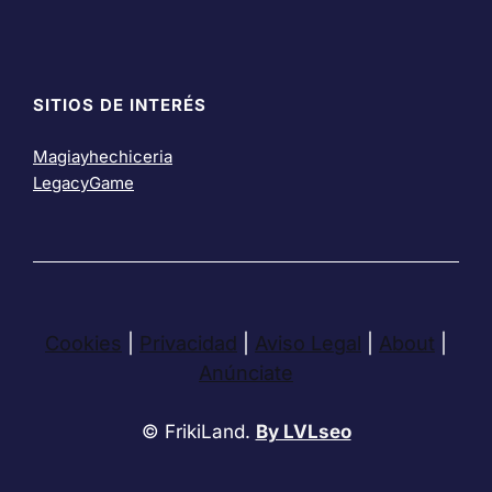
SITIOS DE INTERÉS
Magiayhechiceria
LegacyGame
Cookies
|
Privacidad
|
Aviso Legal
|
About
|
Anúnciate
© FrikiLand.
By LVLseo