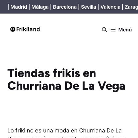
Saltar
|
Madrid
|
Málaga
|
Barcelona
|
Sevilla
|
Valencia
|
Zara
al
contenido
Menú
Tiendas frikis en
Churriana De La Vega
Lo friki no es una moda en Churriana De La