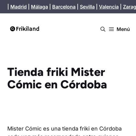
Saltar
|
Madrid
|
Málaga
|
Barcelona
|
Sevilla
|
Valencia
|
Zara
al
contenido
Menú
Tienda friki Mister
Cómic en Córdoba
Mister Cómic es una tienda friki en Córdoba