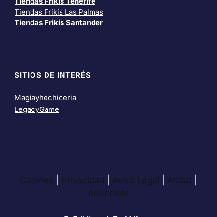
Tiendas Frikis Tenerife
Tiendas Frikis Las Palmas
Tiendas Frikis Santander
SITIOS DE INTERÉS
Magiayhechiceria
LegacyGame
Cookies
|
Privacidad
|
Aviso Legal
|
About
|
Anúnciate