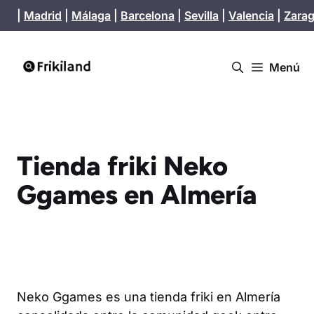
Saltar
|
Madrid
|
Málaga
|
Barcelona
|
Sevilla
|
Valencia
|
Zara
al
contenido
Menú
Tienda friki Neko
Ggames en Almería
Neko Ggames es una tienda friki en Almería