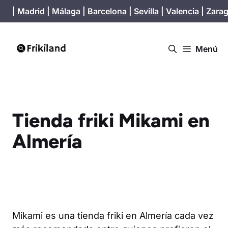
Saltar
|
Madrid
|
Málaga
|
Barcelona
|
Sevilla
|
Valencia
|
Zara
al
contenido
Menú
Tienda friki Mikami en
Almería
Mikami es una tienda friki en Almería cada vez